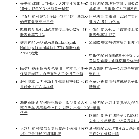
寻牛堂 战胜心理问题，天才少年复出狂砍
金岭速配 姚明好大哥，因被
18分，12年的NBA就是一场梦
草退役，遇事坚持为中国发声
华泰配资 杜绝“只收钱不管理” 这一新规明
恒利决策 文旅部：2024年文
确连锁餐饮总部责任
业收入19.14万亿元
91微操盘 6月6日武进转债上涨0.42%，转
小散配资 6月6日华设转债上涨1
股溢价率72.1%
股溢价率31.12%
盛康优配 乐华娱乐遭Brilliant Spark
51策略 曾荣当选重庆九龙坡
Holdings Limited减持41万股 每股作价
2.5815港元
申银优配 孙俪晒9道干净饭，
美味又健康，难怪邓超身体年龄
民信配资端 钱再多也没用！游本昌和妻子
忠泰策略 广西一公园凉亭突
住进养老院，给所有为人子女提了个醒
受伤！
派生资本 大力推动卫生健康科技创新和成
永華证券 周雨彤与神秘男子逛
果转化！广东这样做
情曝光
海纳策略 新华保险积极参与长期资金入市
天鲜优配 东方证券(03958)
试点改革 鸿鹄基金三期计划累计出资462.5
行董事
亿元
国荣配资 黑神话悟空：蜘蛛
为牢，执念成殇，悲惨结局让
大彩配资 神魔骸骨复活厮杀！探秘《牧神
通联随配 2025年8月22日亳
记》中最神秘的幽都世界
责任公司价格行情