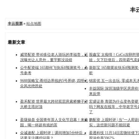
丰云
丰云股票
»
站点地图
最新文章
威贤配资 带40多位老人游玩的李福贵，近
股鑫宝 太痴情！CoCo冻卵想
况曝光让人意外，董宇辉没说错
娃，欠下巨债后，四哥霸气卖
公牛配资端 165期何飞快乐8预测奖号：杀
新影宝 165期黄欢快乐8预测
号参考
析
9688策略宝 甬绍边界线的5号界碑, 四明七
锦富优 五一出去玩, 零成本天
尖风光绝胜处
丰益国际 深圳顶级学区房房价
来反弹
盈禾配资 世界最大跨径双层悬索桥狮子洋
宏盛证券 青团为什么变色变
大桥主塔封顶
吗？网友在线等，中华老字号
了
盈珑操盘 全国青年茶人文化节启幕！来豫
鹏配资 上观时评 | 当“一人即
园，喝一杯超有戏的茶
实，这些新问题不能回避
众诚速配 上观时评｜课间增加5分钟后，
盈透科技 11月14日宏微转债下
还要关注哪些问题？
股溢价率5962%