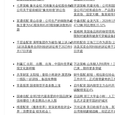
七界策略 豫光金铅 河南豫光金铅股份有限
开源策略 民爆光电：公司和
公司关于提前赎回“豫光转债”的公告
业公司已经形成合作，产品普
直农场、温室大棚、集装箱等
富通优配 黄山谷捷：公司生产的铜散热基
中鑫优配 金龙汽车：2026年
板主要为SiC模块和IGBT模块解决散热问
4712辆 同比增长35.32%
题
股粮网 美国食品和药物管理
限制对健康和健身可穿戴设备
千层金配资 满帮集团作为被告/被上诉人的
邦乾配倍 泛海三江作为原告/
1起涉及服务合同纠纷的诉讼将于2025年6
涉及买卖合同纠纷的诉讼将于20
月17日开庭
日开庭
利赢汇 出彩、出圈、出海，中国向世界呈
万达策略 山东舰入列6周年！
现文化新样貌
已来，期待更多突破
共享财富 太阳报：曼联小将谢伊-莱西和
财牛股配 邮报：维拉新任转
一线队一起训练，备战埃弗顿
工作许可，正式接替蒙奇的工
常盈股票 国债期货开盘多数上涨
启牛配资 国内期货主力合约
碳酸锂涨近4%
国睿信配 全球Z世代最喜爱的中国品牌50
启远网 浙江大学金小刚：人
强有哪些？希音腾讯小米入围
生态才是更牢固的护城河
维度配资 《魔兽世界》资深老将批评业
万光证券 美日欧插手台海，
界：浪费资金 错失机会！
台湾推销豪猪战略，却迟迟不肯